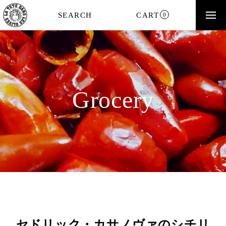
SEARCH
CART
0
Grocery
セドリック・カサノヴァのシチリ