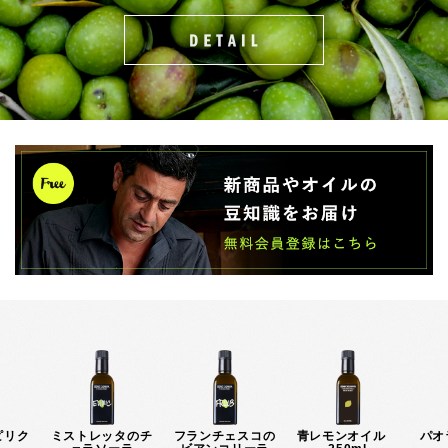
ピリク
ミストレッタのチ
フランチェスコの
青レモンオイル
パオ