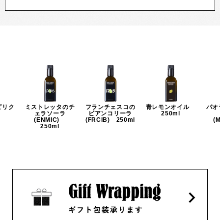
ピリク
ミストレッタのチ
フランチェスコの
青レモンオイル
パオ
ェラソーラ
ビアンコリーラ
250ml
P)
(ENMIC)
(FRCIB) 250ml
(
250ml