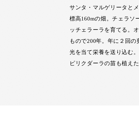
サンタ・マルゲリータとメ
標高160mの畑。チェラ
ッチェラーラを育てる。
もので200年。年に２回
光を当て栄養を送り込む
ピリクダーラの苗も植え