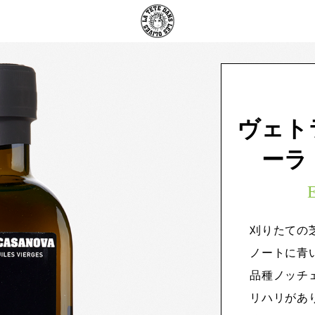
ヴェト
ーラ（
E
刈りたての
ノートに青
品種ノッチ
リハリがあ